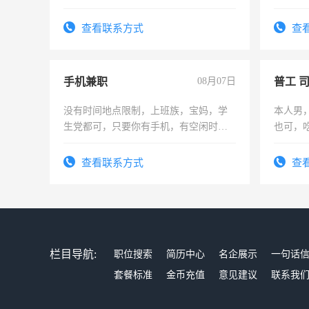
工，麻
号同微
查看联系方式
查
手机兼职
08月07日
普工 
没有时间地点限制，上班族，宝妈，学
本人男
生党都可，只要你有手机，有空闲时
也可，
间，一单一结，一天二三十不成问题，
勿扰
勤快的四五十，每天挣零花钱没问题！
查看联系方式
查
栏目导航:
职位搜索
简历中心
名企展示
一句话
套餐标准
金币充值
意见建议
联系我