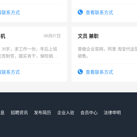
烦看到的老板加我微信聊，手机
六，渣土车
信
看联系方式
查看联系方式
司机
08月07日
文员 兼职
，30岁，求工作一份，年后上班
曾做企业官网，阿里 淘宝代运
吃苦耐劳，踏实肯干，保险销售
销售。
看联系方式
查看联系方式
信息
招聘资讯
发布简历
企业入驻
会员中心
法律申明
们