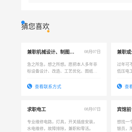
猜您喜欢
兼职机械设计、制图、设备改造
08月07日
急之所急，想之所想。愿把本人多年非
过年可
标设备设计、改造、工艺优化、图纸制
低压电
作和分解的经验与您分享。 真诚合作，
结识有识之士，共享未来。
查看联系方式
查
求职电工
08月07日
专业维修电路，灯具，开关插座安装，
想找一
水电维修，故障排除，兼职和零活。
银员，