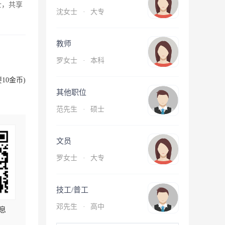
士，共享
沈女士
·
大专
教师
罗女士
·
本科
10金币)
其他职位
范先生
·
硕士
文员
罗女士
·
大专
技工/普工
邓先生
·
高中
息