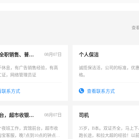
查
兼职或全职销售、普工、维修
08月07日
个人保洁
不休息，有广告销售经验，有高
诚揽保洁活，公司的标准，优
工证，网络管理员证
格。
看联系方式
查看联系方式
宾馆前台，超市收银员，淘宝客服
08月07日
司机
个夜班工作，宾馆前台，超市收
35岁，B本。双证齐全，马上下
淘宝客服，晚7点到10点的钟点
跑长途，和拉大超的经验！以