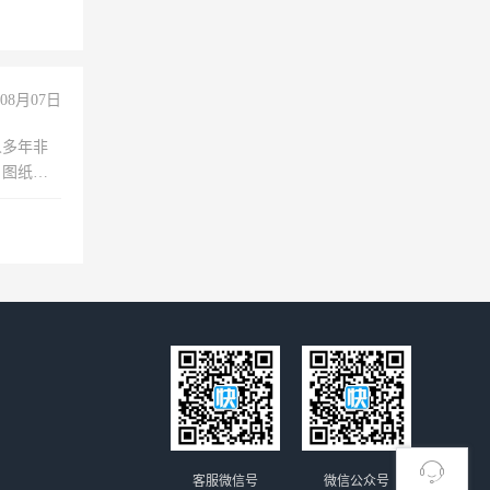
玩转抖
你也可以
08月07日
人多年非
、图纸制
诚合作，
客服微信号
微信公众号