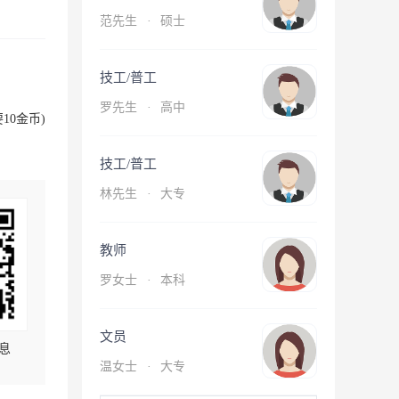
范先生
·
硕士
技工/普工
罗先生
·
高中
10金币)
技工/普工
林先生
·
大专
教师
罗女士
·
本科
文员
息
温女士
·
大专