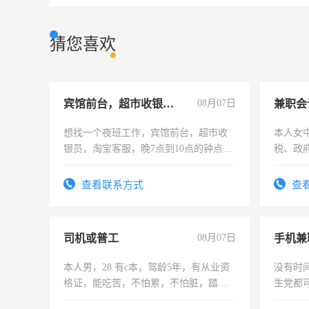
猜您喜欢
宾馆前台，超市收银员，淘宝客服
08月07日
兼职会
想找一个夜班工作，宾馆前台，超市收
本人女
银员，淘宝客服，晚7点到10点的钟点
税、政
工，麻烦看到的老板加我微信聊，手机
为各类
号同微信
务，财
查看联系方式
查
作
司机或普工
08月07日
手机兼
本人男，28.有c本，驾龄5年，有从业资
没有时
格证，能吃苦，不怕累，不怕脏，踏
生党都
实，需求稳定工作一份，保险不干
间，一