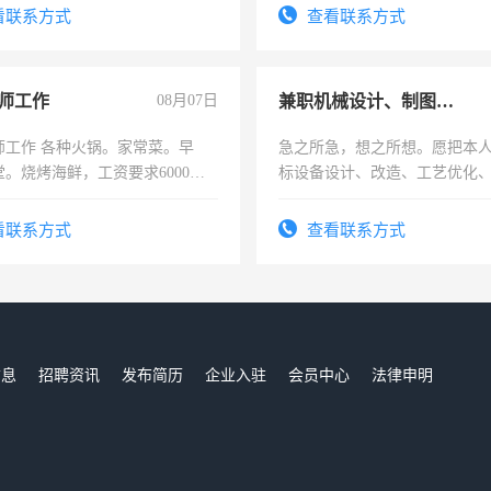
四五十，每天挣零花钱没问题！
频，培训手机拍摄剪辑，教你
看联系方式
查看联系方式
音！你也可以成为拍摄达人！
成为拍摄达人！
师工作
08月07日
兼职机械设计、制图、设备改造
师工作 各种火锅。家常菜。早
急之所急，想之所想。愿把本
。烧烤海鲜，工资要求6000以
标设备设计、改造、工艺优化
作和分解的经验与您分享。 真
结识有识之士，共享未来。
看联系方式
查看联系方式
信息
招聘资讯
发布简历
企业入驻
会员中心
法律申明
们