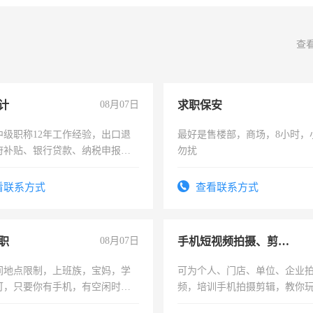
查
计
08月07日
求职保安
中级职称12年工作经验，出口退
最好是售楼部，商场，8小时，
府补贴、银行贷款、纳税申报、
勿扰
公司策划，设建新账，理乱账业
务咨询等业务。欲求兼职会计工
看联系方式
查看联系方式
职
08月07日
手机短视频拍摄、剪辑、抖音快手
间地点限制，上班族，宝妈，学
可为个人、门店、单位、企业
可，只要你有手机，有空闲时
频，培训手机拍摄剪辑，教你
单一结，一天二三十不成问题，
可为个人、门店、单位、企业