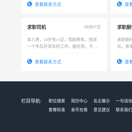
勤快的
查看联系方式
查
求职司机
08月07日
求职厨
本人男，24岁有c1证，驾龄两年。想求
求职厨
一个年后开货车的工作，能吃苦，不怕
点。食堂
加班。
上
查看联系方式
查
栏目导航:
职位搜索
简历中心
名企展示
一句话
套餐标准
金币充值
意见建议
联系我